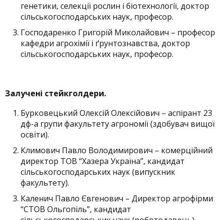
генетики, селекції рослин і біотехнології, доктор
сільськогосподарських наук, професор.
Господаренко Григорій Миколайович – професор
кафедри агрохімії і ґрунтознавства, доктор
сільськогосподарських наук, професор.
Залучені стейкголдери.
Бурковецький Олексій Олексійович – аспірант 23
дф-а групи факультету агрономії (здобувач вищої
освіти).
Климович Павло Володимирович – комерційний
директор ТОВ “Хазера Україна”, кандидат
сільськогосподарських наук (випускник
факультету).
Каленич Павло Євгенович – Директор агрофірми
“СТОВ Ольгопіль”, кандидат
сільськогосподарських наук (роботодавець).