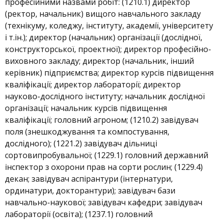
професійними назвами робіт: (1210.1) директор
(ректор, начальник) вищого навчального закладу
(технікуму, коледжу, інституту, академії, університету
і т.ін.); директор (начальник) організації (дослідної,
конструкторської, проектної); директор професійно-
виховного закладу; директор (начальник, інший
керівник) підприємства; директор курсів підвищення
кваліфікації; директор лабораторії; директор
науково-дослідного інституту; начальник дослідної
організації; начальник курсів підвищення
кваліфікації; головний агроном; (1210.2) завідувач
поля (знешкоджування та компостування,
дослідного); (1221.2) завідувач дільниці
сортовипробувальної; (1229.1) головний державний
інспектор з охорони прав на сорти рослин; (1229.4)
декан; завідувач аспірантури (інтернатури,
ординатури, докторантури); завідувач бази
навчально-наукової; завідувач кафедри; завідувач
лабораторії (освіта); (1237.1) головний