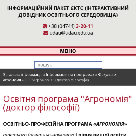
ІНФОРМАЦІЙНИЙ ПАКЕТ ЄКТС (ІНТЕРАКТИВНИЙ
ДОВІДНИК ОСВІТНЬОГО СЕРЕДОВИЩА)
+38 (04744)
3-20-11
udau@udau.edu.ua
МЕНЮ
Загальна інформація
»
Інформація по програмах
»
Факультет
агрономії
»
ОП "Агрономія" (доктор філософії)
Освітня програма "Агрономія"
(доктор філософії)
ОСВІТНЬО-ПРОФЕСІЙНА ПРОГРАМА «
АГРОНОМІЯ
»
третього (освітньо-наукового)
рівня вищої освіти