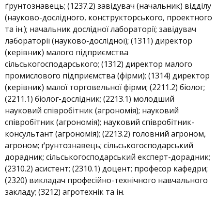
ґрунтознавець; (1237.2) завідувач (начальник) відділу
(науково-дослідного, конструкторського, проектного
та ін.); начальник дослідної лабораторії; завідувач
лабораторії (науково-дослідної); (1311) директор
(керівник) малого підприємства
сільськогосподарського; (1312) директор малого
промислового підприємства (фірми); (1314) директор
(керівник) малої торговельної фірми; (2211.2) біолог;
(2211.1) біолог-дослідник; (2213.1) молодший
науковий співробітник (агрономія); науковий
співробітник (агрономія); науковий співробітник-
консультант (агрономія); (2213.2) головний агроном,
агроном; ґрунтознавець; сільськогосподарський
дорадник; сільськогосподарський експерт-дорадник;
(2310.2) асистент; (2310.1) доцент; професор кафедри;
(2320) викладач професійно-технічного навчального
закладу; (3212) агротехнік та ін.