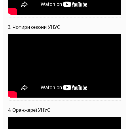
3.
Чотири сезони УНУС
4.
Оранжереї УНУС