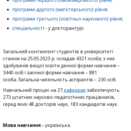
програми першого (бакалаврського) рівня;
програми другого (магістерського) рівня
;
програми третього (освітньо-наукового) рівня
;
спеціальност
і - у докторантурі.
Загальний контингент студентів в університеті
станом на 25.05.2023 р. складав 4321 особа; з них
здобувачів вищої освіти денної форми навчання –
3440 осіб і заочної форми навчання – 881
особа. Загальна чисельність аспірантів – 230 осіб.
Навчальний процес на 27
кафедрах
забезпечують
273 штатних науково-педагогічних працівників,
серед яких 48 докторів наук, 183 кандидатів наук.
Мова навчання -
українська.