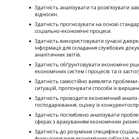
Здатність аналізувати та розв’язувати за
відносин.
Здатність прогнозувати на основі станд
соціально-економічні процеси.
Здатність використовувати сучасні джерел
інформації для складання службових доку
аналітичних звітів.
Здатність обґрунтовувати економічні ріш
економічних систем і процесів та із заст
Здатність самостійно виявляти проблеми 
ситуацій, пропонувати способи їх вирішен
Здатність проводити економічний аналіз 
господарювання, оцінку їх конкурентоспр
Здатність поглиблено аналізувати пробле
сферах з врахуванням економічних ризикі
Здатність до розуміння специфіки соціал
функціонування економічних субʼєктів в аг