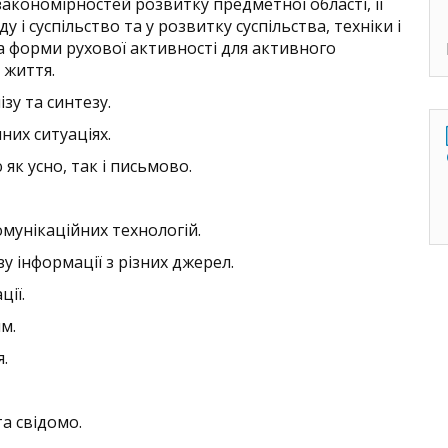
 закономірностей розвитку предметної області, її
у і суспільство та у розвитку суспільства, техніки і
а форми рухової активності для активного
 життя.
зу та синтезу.
них ситуаціях.
к усно, так і письмово.
мунікаційних технологій.
у інформації з різних джерел.
ції.
м.
.
та свідомо.