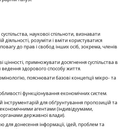
суспільства, наукової спільноти, визнавати
й діяльності, розуміти і вміти користуватися
овагу до прав і свобод інших осіб, зокрема, членів
і цінності, примножувати досягнення суспільства в
и ведення здорового способу життя.
мінологію, пояснювати базові концепції мікро- та
обливості функціонування економічних систем.
й інструментарій для обґрунтування пропозицій та
 економічними агентами (індивідуумами,
органами державної влади).
 для донесення інформації, ідей, проблем та