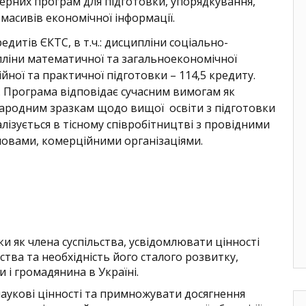
рних програм для підготовки, упорядкування,
масивів економічної інформації.
дитів ЄКТС, в т.ч.: дисципліни соціально-
пліни математичної та загальноекономічної
ійної та практичної підготовки – 114,5 кредиту.
в. Програма відповідає сучасним вимогам як
іжнародним зразкам щодо вищої освіти з підготовки
лізується в тісному співробітництві з провідними
овами, комерційними організаціями.
зки як члена суспільства, усвідомлювати цінності
тва та необхідність його сталого розвитку,
 і громадянина в Україні.
 наукові цінності та примножувати досягнення