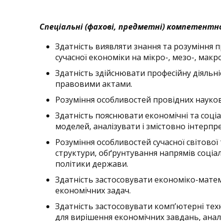
Спеціальні (фахові, предметні) компетентн
Здатність виявляти знання та розуміння 
сучасної економіки на мікро-, мезо-, макр
Здатність здійснювати професійну діяльн
правовими актами.
Розуміння особливостей провідних науков
Здатність пояснювати економічні та соці
моделей, аналізувати і змістовно інтерпр
Розуміння особливостей сучасної світової 
структури, обґрунтування напрямів соціа
політики держави.
Здатність застосовувати економіко-мате
економічних задач.
Здатність застосовувати комп’ютерні тех
для вирішення економічних завдань, аналі