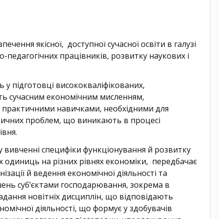
ечення якісної, доступної сучасної освіти в галузі
о-педагогічних працівників, розвитку наукових і
ь у підготовці висококваліфікованих,
ть сучасним економічним мисленням,
 практичними навичками, необхідними для
ктичних проблем, що виникають в процесі
івня.
у вивченні специфіки функціонування й розвитку
х одиниць на різних рівнях економіки, передбачає
зації й ведення економічної діяльності та
ень суб’єктами господарювання, зокрема в
адання новітніх дисциплін, що відповідають
ономічної діяльності, що формує у здобувачів