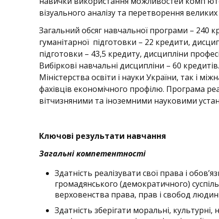
навички використання можливостей комп'юте
візуального аналізу та перетворення великих 
Загальний обсяг навчальної програми – 240 кре
гуманітарної підготовки – 22 кредити, дисци
підготовки – 43,5 кредиту, дисципліни профес
Вибіркові навчальні дисципліни – 60 кредиті
Міністерства освіти і науки України, так і м
фахівців економічного профілю. Програма реа
вітчизняними та іноземними науковими устан
Ключові результати навчання
Загальні компетентності
Здатність реалізувати свої права і обов’я
громадянського (демократичного) суспільс
верховенства права, прав і свобод людини
Здатність зберігати моральні, культурні,