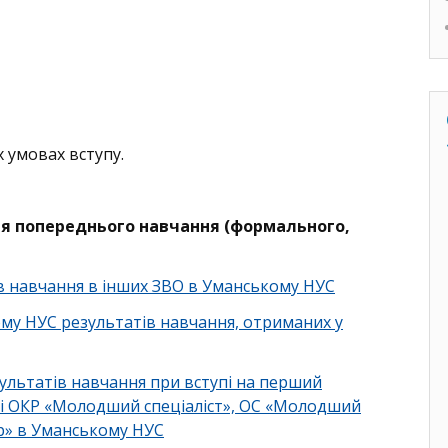
 умовах вступу.
ня попереднього навчання (формального,
в навчання в інших ЗВО в Уманському НУС
му НУС результатів навчання, отриманих у
льтатів навчання при вступі на перший
ові ОКР «Молодший спеціаліст», ОС «Молодший
р» в Уманському НУС