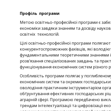
Профіль програми
Метою освітньо-професійної програми є забезп
економіки завдяки знанням та досвіду науков
освітніх технологій.
Цілі освітньо-професійної програми полягают
конкурентоспроможних фахівців, які володію
фундаментальними теоретичними знаннями і
розв’язання спеціалізованих завдань та пра
функціонування економічних систем різного р
Особливість програми полягає у поглибленом
економічних систем та окремих господарськи
оволодіння практичним інструментарієм органі
обґрунтування ефективних господарських ріш
аграрній сфері. Програмою передбачено викл
трендам інтелектуалізації та цифровізації ек