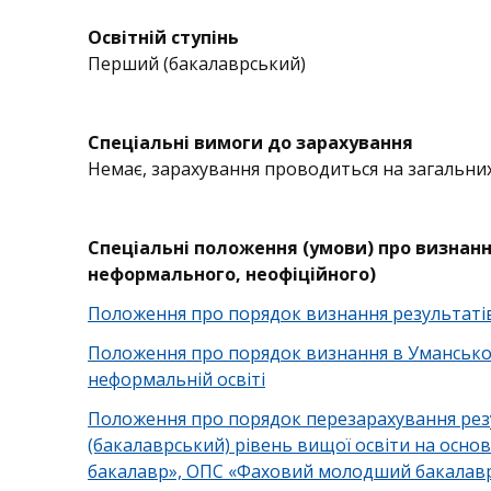
Освітній ступінь
Перший (бакалаврський)
Спеціальні вимоги до зарахування
Немає, зарахування проводиться на загальних
Спеціальні положення (умови) про визнан
неформального, неофіційного)
Положення про порядок визнання результаті
Положення про порядок визнання в Умансько
неформальній освіті
Положення про порядок перезарахування резу
(бакалаврський) рівень вищої освіти на осн
бакалавр», ОПС «Фаховий молодший бакалав