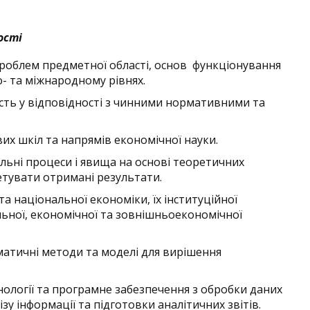
ості
проблем предметної області, основ функціонування
о- та міжнародному рівнях.
ість у відповідності з чинними нормативними та
их шкіл та напрямів економічної науки.
альні процеси і явища на основі теоретичних
етувати отримані результати.
та національної економіки, їх інституційної
льної, економічної та зовнішньоекономічної
матичні методи та моделі для вирішення
нології та програмне забезпечення з обробки даних
зу інформації та підготовки аналітичних звітів.