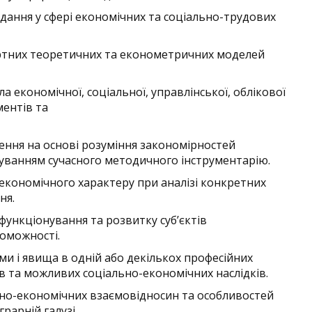
вдання у сфері економічних та соціально-трудових
артних теоретичних та економетричних моделей
а економічної, соціальної, управлінської, облікової
ментів та
ення на основі розуміння закономірностей
осуванням сучасного методичного інструментарію.
економічного характеру при аналізі конкретних
ня.
функціонування та розвитку суб’єктів
оможності.
ми і явища в одній або декількох професійних
в та можливих соціально-економічних наслідків.
ьно-економічних взаємовідносин та особливостей
рарній галузі.