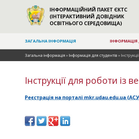
ІНФОРМАЦІЙНИЙ ПАКЕТ ЄКТС
(ІНТЕРАКТИВНИЙ ДОВІДНИК
ОСВІТНЬОГО СЕРЕДОВИЩА)
ЗАГАЛЬНА ІНФОРМАЦІЯ
ІНФОРМАЦІЯ 
Загальна інформація
»
Інформація для студентів
»
Інструкці
Інструкції для роботи із 
Реєстрація на порталі
mkr.udau.edu.ua (
АСУ